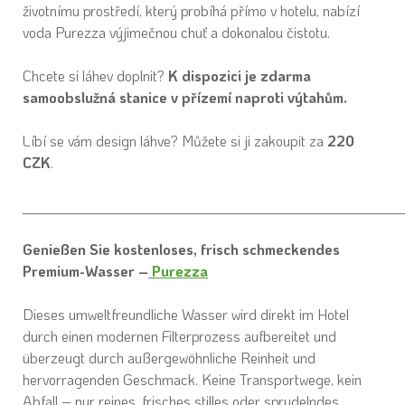
životnímu prostředí, který probíhá přímo v hotelu, nabízí
voda Purezza výjimečnou chuť a dokonalou čistotu.
Chcete si láhev doplnit?
K dispozici je zdarma
samoobslužná stanice v přízemí naproti výtahům.
Líbí se vám design láhve? Můžete si ji zakoupit za
220
CZK
.
____________________________________________________
Genießen Sie kostenloses, frisch schmeckendes
Premium-Wasser –
Purezza
Dieses umweltfreundliche Wasser wird direkt im Hotel
durch einen modernen Filterprozess aufbereitet und
überzeugt durch außergewöhnliche Reinheit und
hervorragenden Geschmack. Keine Transportwege, kein
Abfall – nur reines, frisches stilles oder sprudelndes