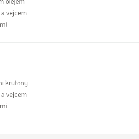
m olejem
 a vejcem
emi
i krutony
 a vejcem
emi