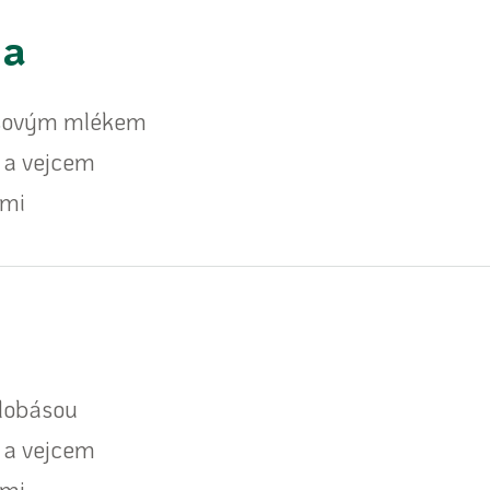
na
kosovým mlékem
 a vejcem
emi
klobásou
 a vejcem
emi