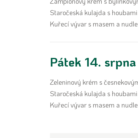
Žampionový krém s bylinkový
Staročeská kulajda s houbami
Kuřecí vývar s masem a nudl
Pátek 14. srpna
Zeleninový krém s česnekovým
Staročeská kulajda s houbami
Kuřecí vývar s masem a nudl