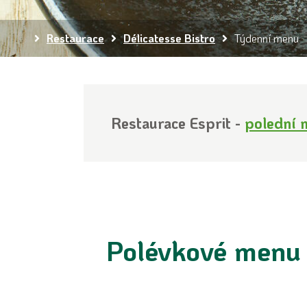
Restaurace
Délicatesse Bistro
Týdenní menu
Restaurace Esprit -
polední 
Polévkové menu