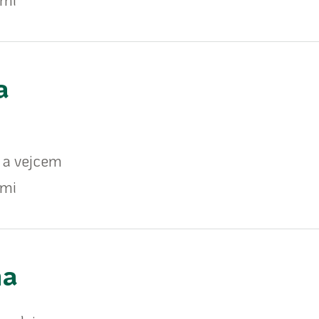
a
 a vejcem
emi
na