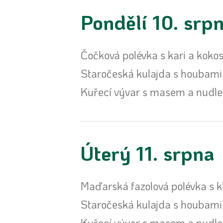
Pondělí 10. srp
Čočková polévka s kari a ko
Staročeská kulajda s houbami
Kuřecí vývar s masem a nudl
Úterý 11. srpna
Maďarská fazolová polévka s 
Staročeská kulajda s houbami
Kuřecí vývar s masem a nudl