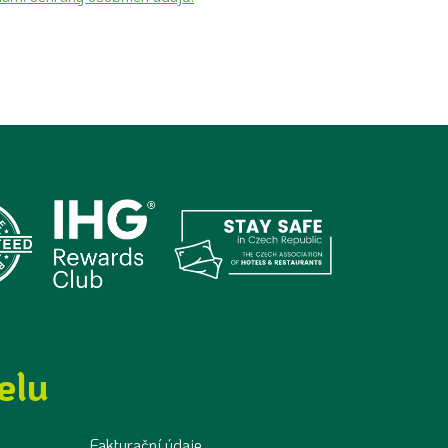
elu
Fakturační údaje